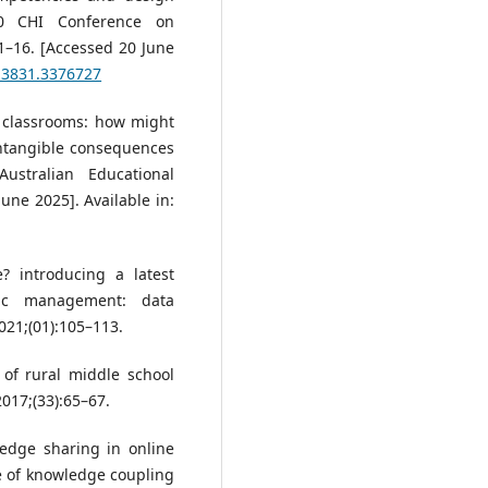
020 CHI Conference on
–16. [Accessed 20 June
313831.3376727
2 classrooms: how might
intangible consequences
ustralian Educational
une 2025]. Available in:
 introducing a latest
lic management: data
021;(01):105–113.
 of rural middle school
017;(33):65–67.
edge sharing in online
 of knowledge coupling