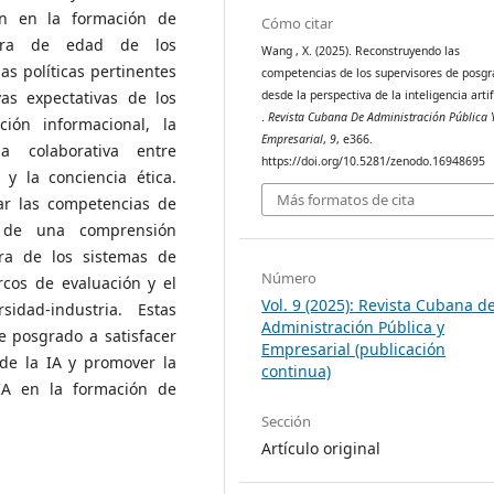
ón en la formación de
Cómo citar
tura de edad de los
Wang , X. (2025). Reconstruyendo las
as políticas pertinentes
competencias de los supervisores de posg
desde la perspectiva de la inteligencia artif
as expectativas de los
.
Revista Cubana De Administración Pública 
ión informacional, la
Empresarial
,
9
, e366.
ia colaborativa entre
https://doi.org/10.5281/zenodo.16948695
y la conciencia ética.
Más formatos de cita
ar las competencias de
o de una comprensión
ora de los sistemas de
Número
cos de evaluación y el
Vol. 9 (2025): Revista Cubana d
sidad-industria. Estas
Administración Pública y
 posgrado a satisfacer
Empresarial (publicación
de la IA y promover la
continua)
IA en la formación de
Sección
Artículo original