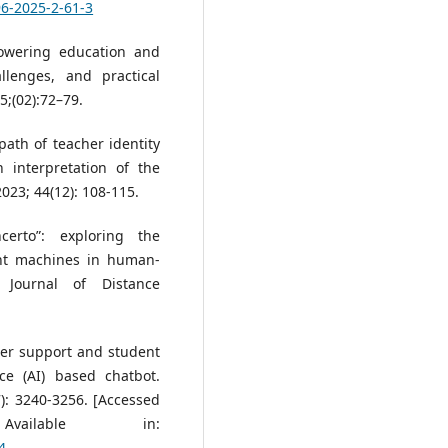
96-2025-2-61-3
mpowering education and
llenges, and practical
;(02):72–79.
ath of teacher identity
 interpretation of the
023; 44(12): 108-115.
erto”: exploring the
ent machines in human-
 Journal of Distance
her support and student
nce (AI) based chatbot.
): 3240-3256. [Accessed
ilable in:
4