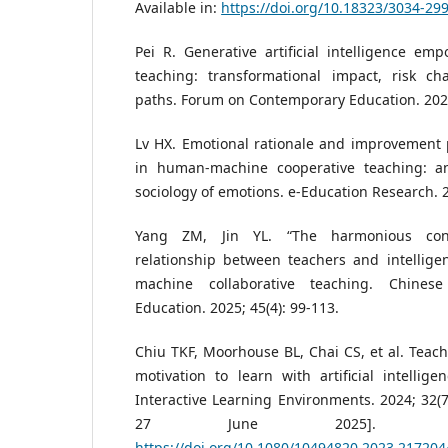
Available in:
https://doi.org/10.18323/3034-29
Pei R. Generative artificial intelligence e
teaching: transformational impact, risk cha
paths. Forum on Contemporary Education. 2025
Lv HX. Emotional rationale and improvement p
in human-machine cooperative teaching: an
sociology of emotions. e-Education Research. 2
Yang ZM, Jin YL. “The harmonious conc
relationship between teachers and intellig
machine collaborative teaching. Chinese
Education. 2025; 45(4): 99-113.
Chiu TKF, Moorhouse BL, Chai CS, et al. Teac
motivation to learn with artificial intellige
Interactive Learning Environments. 2024; 32(7
27 June 2025]. Ava
https://doi.org/10.1080/10494820.2023.217204