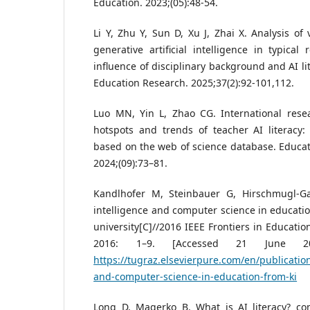
Education. 2023;(05):48-54.
Li Y, Zhu Y, Sun D, Xu J, Zhai X. Analysis of 
generative artificial intelligence in typical
influence of disciplinary background and AI l
Education Research. 2025;37(2):92-101,112.
Luo MN, Yin L, Zhao CG. International resea
hotspots and trends of teacher AI literacy: 
based on the web of science database. Educat
2024;(09):73–81.
Kandlhofer M, Steinbauer G, Hirschmugl-Gais
intelligence and computer science in educatio
university[C]//2016 IEEE Frontiers in Educatio
2016: 1–9. [Accessed 21 June 202
https://tugraz.elsevierpure.com/en/publications
and-computer-science-in-education-from-ki
Long D, Magerko B. What is AI literacy? c