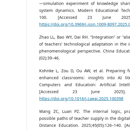
—simulation experiment of knowledge shar
system dynamics. Modern Educational Techn
100. [Accessed 23 June 2025]
https://doi.org/10.3969/j.issn.1009-8097.2025.
Zhao LL, Bao WY, Dai RH. “Integration” or “ali
of teachers’ technological adaptation in the 
phenomenological perspective. China Educati
(02):39–46.
Kohnke L, Zou D, Ou AW, et al. Preparing fu
enhanced classrooms: insights into AI lit
Computers and Education: Artificial Intell
[Accessed 23 June 2025]. 
https://doi.org/10.1016/j.caeai.2025.100398
Wang ZC, Luan PZ. The internal logic, pra
possible paths of teacher supply in the digita
Distance Education. 2025;45(05):126–140. [A