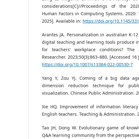
considerations[C]//Proceedings of the 2
Human Factors in Computing Systems. 2020: 1
2025]. Available in:
https://doi.org/10.1145/3
Arantes JA. Personalization in australian K-1
digital teaching and learning tools produce 
for teachers’ workplace conditions? The A
Researcher. 2023;50(3):863–880. [Accessed 16 J
https://doi.org/10.1007/s13384-022-00530-7
Yang Y, Zou YJ. Coming of a big data age?
dimension reduction technique for pub
visualization. Chinese Public Administration. 2
Xie HQ. Improvement of information literacy
English teachers. Teaching & Administration. 2
Tao JH, Dong W. Evolutionary game of knowl
Q&A learning community from the perspective