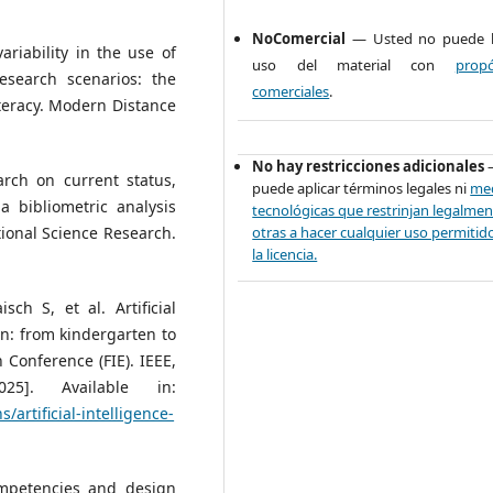
NoComercial
— Usted no puede 
variability in the use of
uso del material con
propó
 research scenarios: the
comerciales
.
iteracy. Modern Distance
No hay restricciones adicionales
rch on current status,
puede aplicar términos legales ni
me
a bibliometric analysis
tecnológicas que restrinjan legalmen
otras a hacer cualquier uso permitid
ional Science Research.
la licencia.
ch S, et al. Artificial
n: from kindergarten to
n Conference (FIE). IEEE,
5]. Available in:
/artificial-intelligence-
ompetencies and design