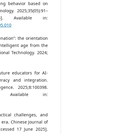
ing behavior based on
ology. 2025;35(05):91–
. Available in:
05.010
enation”: the orientation
intelligent age from the
onal Technology. 2024;
ture educators for AI-
eracy and integration.
igence. 2025;8:100398.
Available in:
ctical challenges, and
l era. Chinese Journal of
ccessed 17 June 2025].