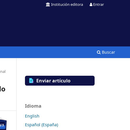
Institución editora
Entrar
Buscar
inal
Enviar artículo
do
Idioma
English
Español (España)