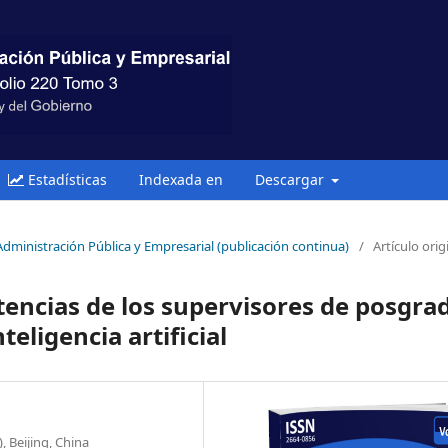
Estadísticas
Indexada en
Descargar
 Administración Pública y Empresarial (publicación continua)
/
Artículo orig
encias de los supervisores de posgra
teligencia artificial
, Beijing, China