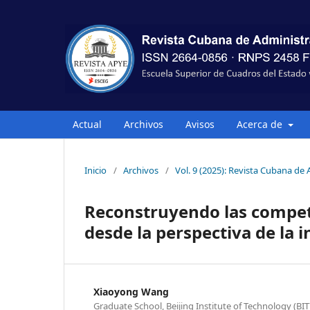
Actual
Archivos
Avisos
Acerca de
Inicio
/
Archivos
/
Vol. 9 (2025): Revista Cubana de
Reconstruyendo las compet
desde la perspectiva de la in
Xiaoyong Wang
Graduate School, Beijing Institute of Technology (BIT)